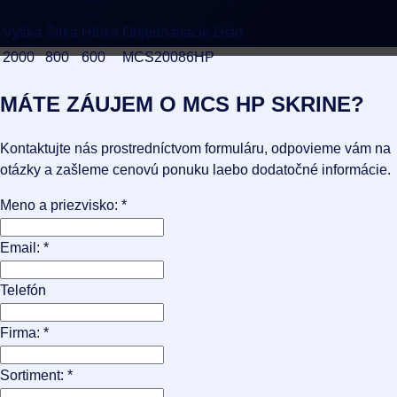
Výška
Šírka
Hĺbka
Objednávacie číslo
2000
800
600
MCS20086HP
MÁTE ZÁUJEM O
MCS HP SKRINE?
Kontaktujte nás prostredníctvom formuláru, odpovieme vám na
otázky a zašleme cenovú ponuku laebo dodatočné informácie.
Meno a priezvisko:
*
Email:
*
Telefón
Firma:
*
Sortiment:
*