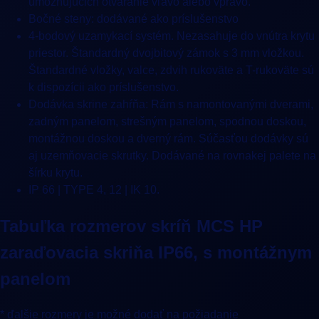
umožňujúcich otváranie vľavo alebo vpravo.
Bočné steny: dodávané ako príslušenstvo
4-bodový uzamykací systém. Nezasahuje do vnútra krytu
priestor. Štandardný dvojbitový zámok s 3 mm vložkou.
Štandardné vložky, valce, zdvih rukoväte a T-rukoväte sú
k dispozícii ako príslušenstvo.
Dodávka skrine zahŕňa: Rám s namontovanými dverami,
zadným panelom, strešným panelom, spodnou doskou,
montážnou doskou a dverný rám. Súčasťou dodávky sú
aj uzemňovacie skrutky. Dodávané na rovnakej palete na
šírku krytu.
IP 66 | TYPE 4, 12 | IK 10.
Tabuľka rozmerov skríň MCS HP
zaraďovacia skriňa IP66, s montážnym
panelom
* ďalšie rozmery je možné dodať na požiadanie