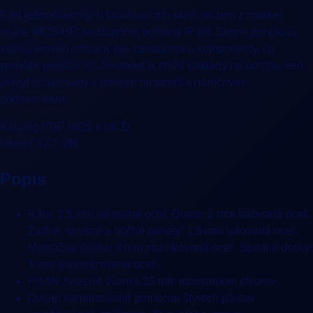
Rad jednodverových taraďovacích skríň na zem z mäkkej
ocele, MCS-HP, so stupňom ochrany IP 66. Skrine ponúkajú
vyššiu úroveň ochrany pre zariadenia a komponenty, čo
pomôže predĺžiť ich životnosť a znížiť náklady na údržbu, keď
je kryt inštalovaný v drsnom prostredí s náročnými
podmienkami.
Katalóg PDF MCS a MCD
Otvoriť 42,7 MB
Popis
Rám: 1,5 mm lakovaná oceľ. Dvere: 2 mm lakovaná oceľ.
Zadné, strešné a bočné panely: 1,5 mm lakovaná oceľ.
Montážna doska: 3 mm pozinkovaná oceľ. Spodné dosky:
1 mm galvanizovaná oceľ.
Profily zvarené švom s 25 mm rozostupom otvorov
Dvere: namontované pomocou štyroch pántov