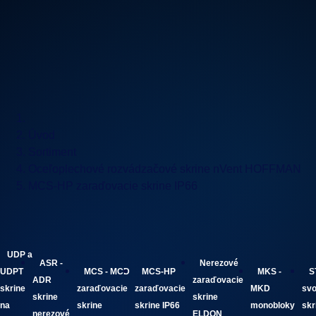
Úvod
Sortiment
Oceľoplechové rozvádzačové skrine nVent HOFFMAN
MCS-HP zaraďovacie skrine IP66
UDP a
ASR -
Nerezové
UDPT
MCS - MCD
MCS-HP
MKS -
S
ADR
zaraďovacie
skrine
zaraďovacie
zaraďovacie
MKD
svo
skrine
skrine
na
skrine
skrine IP66
monobloky
skr
nerezové
ELDON