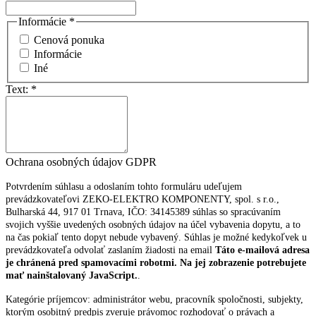
Informácie
*
Cenová ponuka
Informácie
Iné
Text:
*
Ochrana osobných údajov GDPR
Potvrdením súhlasu a odoslaním tohto formuláru udeľujem
prevádzkovateľovi ZEKO-ELEKTRO KOMPONENTY, spol. s r.o.,
Bulharská 44, 917 01 Trnava, IČO: 34145389 súhlas so spracúvaním
svojich vyššie uvedených osobných údajov na účel vybavenia dopytu, a to
na čas pokiaľ tento dopyt nebude vybavený. Súhlas je možné kedykoľvek u
prevádzkovateľa odvolať zaslaním žiadosti na email
Táto e-mailová adresa
je chránená pred spamovacími robotmi. Na jej zobrazenie potrebujete
mať nainštalovaný JavaScript.
.
Kategórie príjemcov: administrátor webu, pracovník spoločnosti, subjekty,
ktorým osobitný predpis zveruje právomoc rozhodovať o právach a