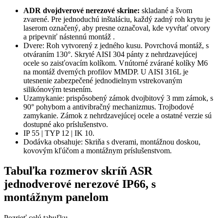
ADR dvojdverové nerezové skrine:
skladané a švom
zvarené. Pre jednoduchú inštaláciu, každý zadný roh krytu je
laserom označený, aby presne označoval, kde vyvŕtať otvory
a pripevniť nástennú montáž .
Dvere: Roh vytvorený z jedného kusu. Povrchová montáž, s
otváraním 130°. Skryté AISI 304 pánty z nehrdzavejúcej
ocele so zaisťovacím kolíkom. Vnútorné zvárané kolíky M6
na montáž dverných profilov MMDP. U AISI 316L je
utesnenie zabezpečené jednodielnym vstrekovaným
silikónovým tesnením.
Uzamykanie: prispôsobený zámok dvojbitový 3 mm zámok, s
90° pohybom a antivibračný mechanizmus. Trojbodové
zamykanie. Zámok z nehrdzavejúcej ocele a ostatné verzie sú
dostupné ako príslušenstvo.
IP 55 | TYP 12 | IK 10.
Dodávka obsahuje: Skriňa s dverami, montážnou doskou,
kovovým kľúčom a montážnym príslušenstvom.
Tabuľka rozmerov skríň ASR
jednodverové nerezové IP66, s
montážnym panelom
Pozrieť celú tabuľku