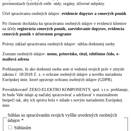
povinnostiach fyzických osôb: súdy, orgány, účtovné subjekty.
Účel spracúvania osobných údajov:
evidencie dopytov a cenových ponúk
Pri činnosti dochádza ku spracúvaniu osobných údajov v evidencii klientov
na účely
registrácia cenových ponúk, zaevidovanie dopytov, evidencia
cenových ponúk v účtovnom programe
Právny základ spracúvania osobných údajov: súhlas dotknutej osoby
Zoznam osobných údajov:
meno, priezvisko, titul, telefónne číslo, e-
mailová adresa
Prehlasujem, že ako dotknutá osoba som si vedomá svojich práv v zmysle
zákona č. 18/2018 Z. z. o ochrane osobných údajov a nového nariadenia
Európskej únie, ktoré upravuje ochranu osobných údajov (GDPR).
Prevádzkovateľ ZEKO-ELEKTRO KOMPONENTY, spol. s r.o. prehlasuje,
že bude Vaše údaje aj naďalej spracovávať a udržiavať v maximálnom
bezpečí tak, aby ich správa bola v súlade s novým nariadením Európskej
únie.
Súhlas so spracúvaním svojich vyššie uvedených osobných
údajov
*
Súhlasím