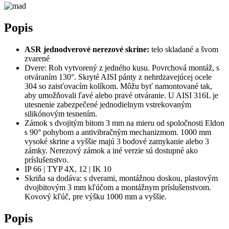
Popis
ASR jednodverové nerezové skrine:
telo skladané a švom
zvarené
Dvere: Roh vytvorený z jedného kusu. Povrchová montáž, s
otváraním 130°. Skryté AISI pánty z nehrdzavejúcej ocele
304 so zaisťovacím kolíkom. Môžu byť namontované tak,
aby umožňovali ľavé alebo pravé otváranie. U AISI 316L je
utesnenie zabezpečené jednodielnym vstrekovaným
silikónovým tesnením.
Zámok s dvojitým bitom 3 mm na mieru od spoločnosti Eldon
s 90° pohybom a antivibračným mechanizmom. 1000 mm
vysoké skrine a vyššie majú 3 bodové zamykanie alebo 3
zámky. Nerezový zámok a iné verzie sú dostupné ako
príslušenstvo.
IP 66 | TYP 4X, 12 | IK 10
Skriňa sa dodáva: s dverami, montážnou doskou, plastovým
dvojbitovým 3 mm kľúčom a montážnym príslušenstvom.
Kovový kľúč, pre výšku 1000 mm a vyššie.
Popis