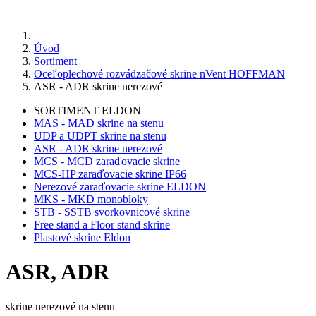
Úvod
Sortiment
Oceľoplechové rozvádzačové skrine nVent HOFFMAN
ASR - ADR skrine nerezové
SORTIMENT ELDON
MAS - MAD skrine na stenu
UDP a UDPT skrine na stenu
ASR - ADR skrine nerezové
MCS - MCD zaraďovacie skrine
MCS-HP zaraďovacie skrine IP66
Nerezové zaraďovacie skrine ELDON
MKS - MKD monobloky
STB - SSTB svorkovnicové skrine
Free stand a Floor stand skrine
Plastové skrine Eldon
ASR, ADR
skrine nerezové na stenu