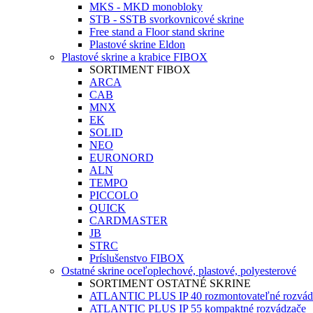
MKS - MKD monobloky
STB - SSTB svorkovnicové skrine
Free stand a Floor stand skrine
Plastové skrine Eldon
Plastové skrine a krabice FIBOX
SORTIMENT FIBOX
ARCA
CAB
MNX
EK
SOLID
NEO
EURONORD
ALN
TEMPO
PICCOLO
QUICK
CARDMASTER
JB
STRC
Príslušenstvo FIBOX
Ostatné skrine oceľoplechové, plastové, polyesterové
SORTIMENT OSTATNÉ SKRINE
ATLANTIC PLUS IP 40 rozmontovateľné rozvád
ATLANTIC PLUS IP 55 kompaktné rozvádzače