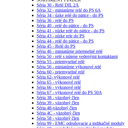
Séria 30 - Relé DIL 2A
Séria 32 - miniatúrne relé do PS 6A
Séria 34 - úzke relé do pätice - do PS
Séria 36 - relé do PS
Séria 40 - relé do pätice - do PS
Séria 41 - nízke relé do pätice - do PS
Séria 43 - nízke rele do PS
Séria 44 - relé do pätice - do PS
Séria 45 - Relé do PS
Séria 46 - miniatúrne priemselné relé
Séria 50 - relé s nútene vedenými kontaktami
Séria 55 - priemyselné relé
Séria 56 - miniatúrne výkonové relé
Séria 60 - priemyselné relé
Séria 62- výkonové relé
Séria 65 - výkonové relé
Séria 66 - vykonové relé
Séria 67 - výkonové relé do PS 50A
Séria 38 - väzobný člen
Séria 39 - väzobný člen
Séria 48-väzobný člen
Séria 4C - väzobný člen
Séria 58 - väzobný člen
Séria 99 - EMC odrušovacie a indikačné moduly