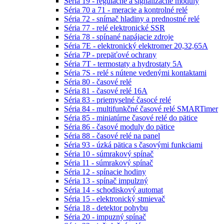
Séria 19 - regulačné a signalizačné moduly
Séria 70 a 71 - meracie a kontrolné relé
Séria 72 - snímač hladiny a prednostné relé
Séria 77 - relé elektronické SSR
Séria 78 - spínané napájacie zdroje
Séria 7E - elektronický elektromer 20,32,65A
Séria 7P - prepäťové ochrany
Séria 7T - termostaty a hydrostaty 5A
Séria 7S - relé s nútene vedenými kontaktami
Séria 80 - časové relé
Séria 81 - časové relé 16A
Séria 83 - priemyselné časocé relé
Séria 84 - multifunkčné časové relé SMARTimer
Séria 85 - miniatúrne časové relé do pätice
Séria 86 - časové moduly do pätice
Séria 88 - časové relé na panel
Séria 93 - úzká pätica s časovými funkciami
Séria 10 - súmrakový spínač
Séria 11 - súmrakový spínač
Séria 12 - spínacie hodiny
Séria 13 - spínač impulzný
Séria 14 - schodiskový automat
Séria 15 - elektronický stmievač
Séria 18 - detektor pohybu
Séria 20 - impuzný spínač