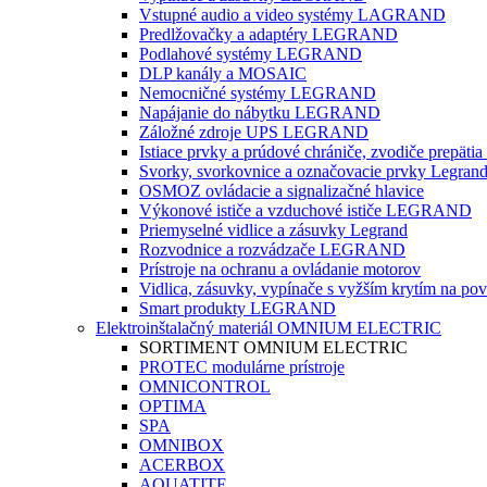
Vstupné audio a video systémy LAGRAND
Predlžovačky a adaptéry LEGRAND
Podlahové systémy LEGRAND
DLP kanály a MOSAIC
Nemocničné systémy LEGRAND
Napájanie do nábytku LEGRAND
Záložné zdroje UPS LEGRAND
Istiace prvky a prúdové chrániče, zvodiče prepäti
Svorky, svorkovnice a označovacie prvky Legran
OSMOZ ovládacie a signalizačné hlavice
Výkonové ističe a vzduchové ističe LEGRAND
Priemyselné vidlice a zásuvky Legrand
Rozvodnice a rozvádzače LEGRAND
Prístroje na ochranu a ovládanie motorov
Vidlica, zásuvky, vypínače s vyžším krytím na po
Smart produkty LEGRAND
Elektroinštalačný materiál OMNIUM ELECTRIC
SORTIMENT OMNIUM ELECTRIC
PROTEC modulárne prístroje
OMNICONTROL
OPTIMA
SPA
OMNIBOX
ACERBOX
AQUATITE