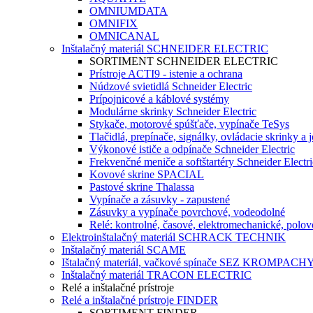
OMNIUMDATA
OMNIFIX
OMNICANAL
Inštalačný materiál SCHNEIDER ELECTRIC
SORTIMENT SCHNEIDER ELECTRIC
Prístroje ACTI9 - istenie a ochrana
Núdzové svietidlá Schneider Electric
Prípojnicové a káblové systémy
Modulárne skrinky Schneider Electric
Stykače, motorové spúšťače, vypínače TeSys
Tlačidlá, prepínače, signálky, ovládacie skrinky a 
Výkonové ističe a odpínače Schneider Electric
Frekvenčné meniče a softštartéry Schneider Electri
Kovové skrine SPACIAL
Pastové skrine Thalassa
Vypínače a zásuvky - zapustené
Zásuvky a vypínače povrchové, vodeodolné
Relé: kontrolné, časové, elektromechanické, polo
Elektroinštalačný materiál SCHRACK TECHNIK
Inštalačný materiál SCAME
Ištalačný materiál, vačkové spínače SEZ KROMPACH
Inštalačný materiál TRACON ELECTRIC
Relé a inštalačné prístroje
Relé a inštalačné prístroje FINDER
SORTIMENT FINDER