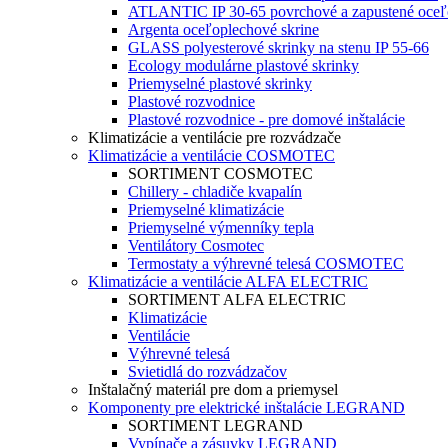
ATLANTIC IP 30-65 povrchové a zapustené oceľo
Argenta oceľoplechové skrine
GLASS polyesterové skrinky na stenu IP 55-66
Ecology modulárne plastové skrinky
Priemyselné plastové skrinky
Plastové rozvodnice
Plastové rozvodnice - pre domové inštalácie
Klimatizácie a ventilácie pre rozvádzače
Klimatizácie a ventilácie COSMOTEC
SORTIMENT COSMOTEC
Chillery - chladiče kvapalín
Priemyselné klimatizácie
Priemyselné výmenníky tepla
Ventilátory Cosmotec
Termostaty a výhrevné telesá COSMOTEC
Klimatizácie a ventilácie ALFA ELECTRIC
SORTIMENT ALFA ELECTRIC
Klimatizácie
Ventilácie
Výhrevné telesá
Svietidlá do rozvádzačov
Inštalačný materiál pre dom a priemysel
Komponenty pre elektrické inštalácie LEGRAND
SORTIMENT LEGRAND
Vypínače a zásuvky LEGRAND