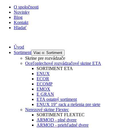
O spoločnosti
Novinky
Blog
Kontakt
Hladať
Úvod
Sortiment
Viac o: Sortiment
Skrine pre rozvádzače
Oceľoplechové rozvádzačové skrine ETA
SORTIMENT ETA
ENUX
ECOR
ECOMP
EMOX
E GRAN
ETA ostatný sortiment
ENUX 19" rack a riešenia pre siete
Nerezové skrine Flextec
SORTIMENT FLEXTEC
ARMOD - plné dvere
ARMOD - priehľadné dvere