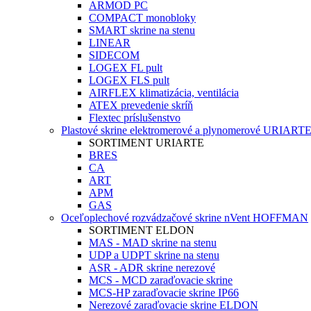
ARMOD PC
COMPACT monobloky
SMART skrine na stenu
LINEAR
SIDECOM
LOGEX FL pult
LOGEX FLS pult
AIRFLEX klimatizácia, ventilácia
ATEX prevedenie skríň
Flextec príslušenstvo
Plastové skrine elektromerové a plynomerové URIART
SORTIMENT URIARTE
BRES
CA
ART
APM
GAS
Oceľoplechové rozvádzačové skrine nVent HOFFMAN
SORTIMENT ELDON
MAS - MAD skrine na stenu
UDP a UDPT skrine na stenu
ASR - ADR skrine nerezové
MCS - MCD zaraďovacie skrine
MCS-HP zaraďovacie skrine IP66
Nerezové zaraďovacie skrine ELDON