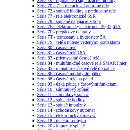
Séria 19 - regulačné a signalizačné moduly
Séria 70 a 71 - meracie a kontrolné relé
Séria 72 - snímač hladiny a prednostné relé
Séria 77 - relé elektronické SSR
Séria 78 - spínané napájacie zdroje
Séria 7E - elektronický elektromer 20,32,65A
Séria 7P - prepäťové ochrany
Séria 7T - termostaty a hydrostaty 5A
Séria 7S - relé s nútene vedenými kontaktami
Séria 80 - časové relé
Séria 81 - časové relé 16A
Séria 83 - priemyselné časocé relé
Séria 84 - multifunkčné časové relé SMARTimer
Séria 85 - miniatúrne časové relé do pätice
Séria 86 - časové moduly do pätice
Séria 88 - časové relé na panel
Séria 93 - úzká pätica s časovými funkciami
Séria 10 - súmrakový spínač
Séria 11 - súmrakový spínač
Séria 12 - spínacie hodiny
Séria 13 - spínač impulzný
Séria 14 - schodiskový automat
Séria 15 - elektronický stmievač
Séria 18 - detektor pohybu
Séria 20 - impuzný spínač