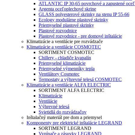
ATLANTIC IP 30-65 povrchové a zapustené oceľo
Argenta oceľoplechové skrine
GLASS polyesterové skrinky na stenu IP 55-66
Ecology modulárne plastové skrinky
Priemyselné plastové skrinky
Plastové rozvodnice
Plastové rozvodnice - pre domové inštalácie
Klimatizácie a ventilácie pre rozvádzače
Klimatizácie a ventilácie COSMOTEC
SORTIMENT COSMOTEC
Chillery - chladiče kvapalín
Priemyselné klimatizácie
Priemyselné výmenníky tepla
Ventilátory Cosmotec
Termostaty a výhrevné telesá COSMOTEC
Klimatizácie a ventilácie ALFA ELECTRIC
SORTIMENT ALFA ELECTRIC
Klimatizácie
Ventilácie
Výhrevné telesá
Svietidlá do rozvádzačov
Inštalačný materiál pre dom a priemysel
Komponenty pre elektrické inštalácie LEGRAND
SORTIMENT LEGRAND
Vypínače a zásuvky LEGRAND