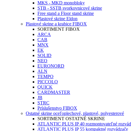
MKS - MKD monobloky
STB - SSTB svorkovnicové skrine
Free stand a Floor stand skrine
Plastové skrine Eldon
Plastové skrine a krabice FIBOX
SORTIMENT FIBOX
ARCA
CAB
MNX
EK
SOLID
NEO
EURONORD
ALN
TEMPO
PICCOLO
QUICK
CARDMASTER
JB
STRC
Príslušenstvo FIBOX
Ostatné skrine oceľoplechové, plastové, polyesterové
SORTIMENT OSTATNÉ SKRINE
ATLANTIC PLUS IP 40 rozmontovateľné rozvád
ATLANTIC PLUS IP 55 kompaktné rozvádzače