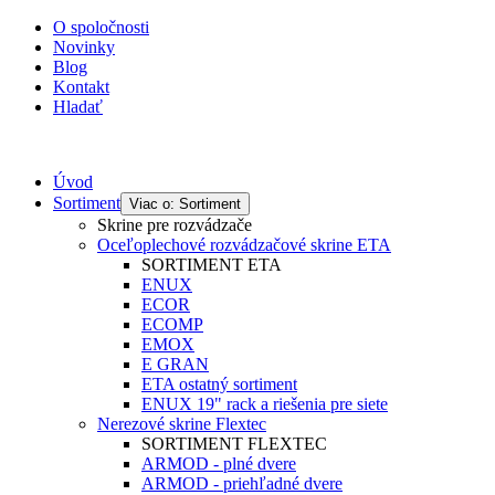
O spoločnosti
Novinky
Blog
Kontakt
Hladať
Úvod
Sortiment
Viac o: Sortiment
Skrine pre rozvádzače
Oceľoplechové rozvádzačové skrine ETA
SORTIMENT ETA
ENUX
ECOR
ECOMP
EMOX
E GRAN
ETA ostatný sortiment
ENUX 19" rack a riešenia pre siete
Nerezové skrine Flextec
SORTIMENT FLEXTEC
ARMOD - plné dvere
ARMOD - priehľadné dvere