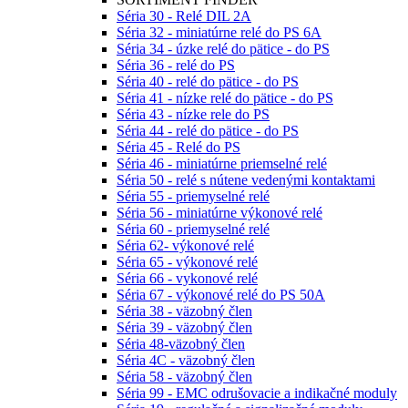
Séria 30 - Relé DIL 2A
Séria 32 - miniatúrne relé do PS 6A
Séria 34 - úzke relé do pätice - do PS
Séria 36 - relé do PS
Séria 40 - relé do pätice - do PS
Séria 41 - nízke relé do pätice - do PS
Séria 43 - nízke rele do PS
Séria 44 - relé do pätice - do PS
Séria 45 - Relé do PS
Séria 46 - miniatúrne priemselné relé
Séria 50 - relé s nútene vedenými kontaktami
Séria 55 - priemyselné relé
Séria 56 - miniatúrne výkonové relé
Séria 60 - priemyselné relé
Séria 62- výkonové relé
Séria 65 - výkonové relé
Séria 66 - vykonové relé
Séria 67 - výkonové relé do PS 50A
Séria 38 - väzobný člen
Séria 39 - väzobný člen
Séria 48-väzobný člen
Séria 4C - väzobný člen
Séria 58 - väzobný člen
Séria 99 - EMC odrušovacie a indikačné moduly