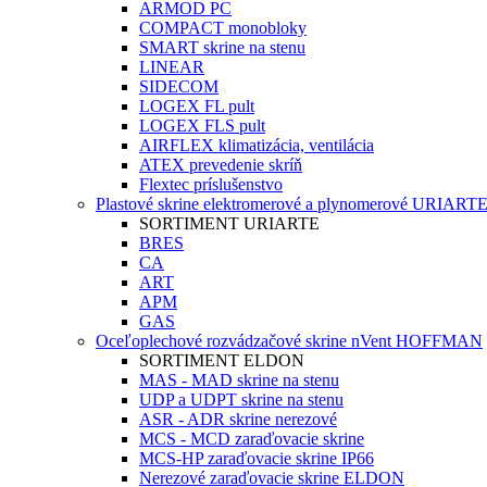
ARMOD PC
COMPACT monobloky
SMART skrine na stenu
LINEAR
SIDECOM
LOGEX FL pult
LOGEX FLS pult
AIRFLEX klimatizácia, ventilácia
ATEX prevedenie skríň
Flextec príslušenstvo
Plastové skrine elektromerové a plynomerové URIART
SORTIMENT URIARTE
BRES
CA
ART
APM
GAS
Oceľoplechové rozvádzačové skrine nVent HOFFMAN
SORTIMENT ELDON
MAS - MAD skrine na stenu
UDP a UDPT skrine na stenu
ASR - ADR skrine nerezové
MCS - MCD zaraďovacie skrine
MCS-HP zaraďovacie skrine IP66
Nerezové zaraďovacie skrine ELDON