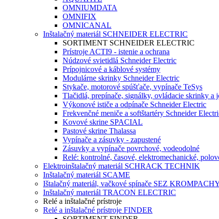
OMNIUMDATA
OMNIFIX
OMNICANAL
Inštalačný materiál SCHNEIDER ELECTRIC
SORTIMENT SCHNEIDER ELECTRIC
Prístroje ACTI9 - istenie a ochrana
Núdzové svietidlá Schneider Electric
Prípojnicové a káblové systémy
Modulárne skrinky Schneider Electric
Stykače, motorové spúšťače, vypínače TeSys
Tlačidlá, prepínače, signálky, ovládacie skrinky a 
Výkonové ističe a odpínače Schneider Electric
Frekvenčné meniče a softštartéry Schneider Electri
Kovové skrine SPACIAL
Pastové skrine Thalassa
Vypínače a zásuvky - zapustené
Zásuvky a vypínače povrchové, vodeodolné
Relé: kontrolné, časové, elektromechanické, polo
Elektroinštalačný materiál SCHRACK TECHNIK
Inštalačný materiál SCAME
Ištalačný materiál, vačkové spínače SEZ KROMPACH
Inštalačný materiál TRACON ELECTRIC
Relé a inštalačné prístroje
Relé a inštalačné prístroje FINDER
SORTIMENT FINDER