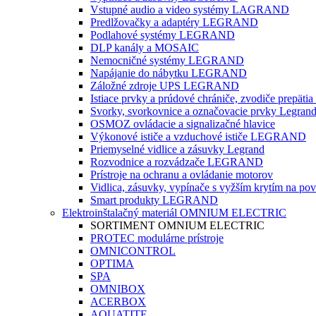
Vstupné audio a video systémy LAGRAND
Predlžovačky a adaptéry LEGRAND
Podlahové systémy LEGRAND
DLP kanály a MOSAIC
Nemocničné systémy LEGRAND
Napájanie do nábytku LEGRAND
Záložné zdroje UPS LEGRAND
Istiace prvky a prúdové chrániče, zvodiče prepäti
Svorky, svorkovnice a označovacie prvky Legran
OSMOZ ovládacie a signalizačné hlavice
Výkonové ističe a vzduchové ističe LEGRAND
Priemyselné vidlice a zásuvky Legrand
Rozvodnice a rozvádzače LEGRAND
Prístroje na ochranu a ovládanie motorov
Vidlica, zásuvky, vypínače s vyžším krytím na po
Smart produkty LEGRAND
Elektroinštalačný materiál OMNIUM ELECTRIC
SORTIMENT OMNIUM ELECTRIC
PROTEC modulárne prístroje
OMNICONTROL
OPTIMA
SPA
OMNIBOX
ACERBOX
AQUATITE