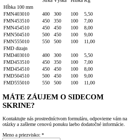
Šírka
Výška
Hĺbka
Kg
Hĺbka 100 mm
FMN403010
400
300
100
5,50
FMN453510
450
350
100
7,00
FMN454510
450
450
100
8,00
FMN504510
500
450
100
9,00
FMN555010
550
500
100
11,00
FMD dizajn
FMD403010
400
300
100
5,50
FMD453510
450
350
100
7,00
FMD454510
450
450
100
8,00
FMD504510
500
450
100
9,00
FMD555010
550
500
100
11,00
MÁTE ZÁUJEM O
SIDECOM
SKRINE?
Kontaktujte nás prostredníctvom formuláru, odpovieme vám na
otázky a zašleme cenovú ponuku laebo dodatočné informácie.
Meno a priezvisko:
*