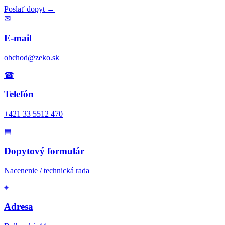
Poslať dopyt
→
✉
E-mail
obchod@zeko.sk
☎
Telefón
+421 33 5512 470
▤
Dopytový formulár
Nacenenie / technická rada
⌖
Adresa