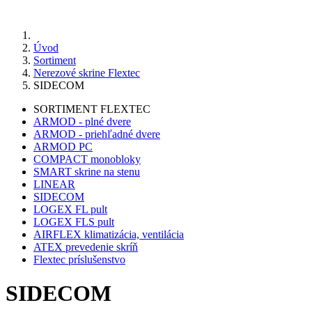
Úvod
Sortiment
Nerezové skrine Flextec
SIDECOM
SORTIMENT FLEXTEC
ARMOD - plné dvere
ARMOD - priehľadné dvere
ARMOD PC
COMPACT monobloky
SMART skrine na stenu
LINEAR
SIDECOM
LOGEX FL pult
LOGEX FLS pult
AIRFLEX klimatizácia, ventilácia
ATEX prevedenie skríň
Flextec príslušenstvo
SIDECOM