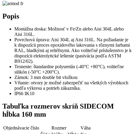
Popis
Montážna doska: Možnosť v Fe/Zn alebo Aisi 304L alebo
Aisi 316L.
Povrchová úprava: Aisi 304L aj Aisi 316L. Na požiadanie je
k dispozícii proces epoxidového lakovania s rôznymi farbami
RAL, hladkými aj reliéfnymi. Ako voliteľné príslušenstvo je k
dispozícii elektrolytické leštenie (pasivácia podľa ASTM
B912/02).
Tesnenie: štandardne polyuretán (-40°C +80°C), voliteľne
silikón (-50°C +200°C).
Zámok: 3 mm double bit vložkou
Vŕtanie: otvory je možné zabezpečiť na všetkých výrobkoch
podľa výkresu a potrieb zákazníka.
IP66 IK10
Tabuľka rozmerov skríň SIDECOM
hĺbka 160 mm
Objednávacie číslo
Rozmer
Váha