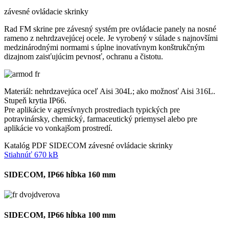
závesné ovládacie skrinky
Rad FM skrine pre závesný systém pre ovládacie panely na nosné
rameno z nehrdzavejúcej ocele. Je vyrobený v súlade s najnovšími
medzinárodnými normami s úplne inovatívnym konštrukčným
dizajnom zaisťujúcim pevnosť, ochranu a čistotu.
Materiál: nehrdzavejúca oceľ Aisi 304L; ako možnosť Aisi 316L.
Stupeň krytia IP66.
Pre aplikácie v agresívnych prostrediach typických pre
potravinársky, chemický, farmaceutický priemysel alebo pre
aplikácie vo vonkajšom prostredí.
Katalóg PDF SIDECOM závesné ovládacie skrinky
Stiahnúť 670 kB
SIDECOM, IP66 hĺbka 160 mm
SIDECOM, IP66 hĺbka 100 mm