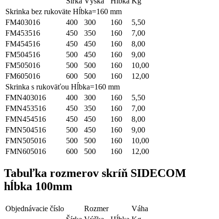
Šírka
Výška
Hĺbka
Kg
Skrinka bez rukoväte Hĺbka=160 mm
FM403016
400
300
160
5,50
FM453516
450
350
160
7,00
FM454516
450
450
160
8,00
FM504516
500
450
160
9,00
FM505016
500
500
160
10,00
FM605016
600
500
160
12,00
Skrinka s rukoväťou Hĺbka=160 mm
FMN403016
400
300
160
5,50
FMN453516
450
350
160
7,00
FMN454516
450
450
160
8,00
FMN504516
500
450
160
9,00
FMN505016
500
500
160
10,00
FMN605016
600
500
160
12,00
Tabuľka rozmerov skríň SIDECOM
hĺbka 100mm
Objednávacie číslo
Rozmer
Váha