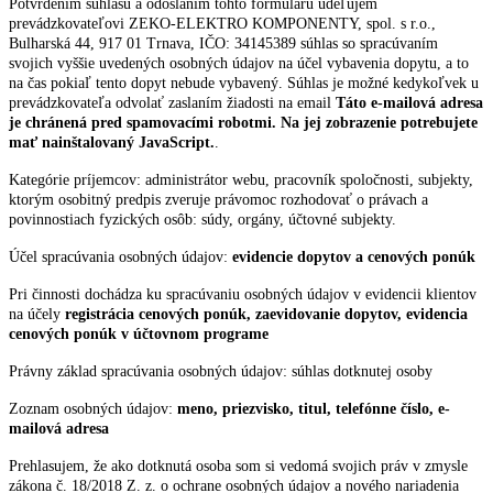
Potvrdením súhlasu a odoslaním tohto formuláru udeľujem
prevádzkovateľovi ZEKO-ELEKTRO KOMPONENTY, spol. s r.o.,
Bulharská 44, 917 01 Trnava, IČO: 34145389 súhlas so spracúvaním
svojich vyššie uvedených osobných údajov na účel vybavenia dopytu, a to
na čas pokiaľ tento dopyt nebude vybavený. Súhlas je možné kedykoľvek u
prevádzkovateľa odvolať zaslaním žiadosti na email
Táto e-mailová adresa
je chránená pred spamovacími robotmi. Na jej zobrazenie potrebujete
mať nainštalovaný JavaScript.
.
Kategórie príjemcov: administrátor webu, pracovník spoločnosti, subjekty,
ktorým osobitný predpis zveruje právomoc rozhodovať o právach a
povinnostiach fyzických osôb: súdy, orgány, účtovné subjekty.
Účel spracúvania osobných údajov:
evidencie dopytov a cenových ponúk
Pri činnosti dochádza ku spracúvaniu osobných údajov v evidencii klientov
na účely
registrácia cenových ponúk, zaevidovanie dopytov, evidencia
cenových ponúk v účtovnom programe
Právny základ spracúvania osobných údajov: súhlas dotknutej osoby
Zoznam osobných údajov:
meno, priezvisko, titul, telefónne číslo, e-
mailová adresa
Prehlasujem, že ako dotknutá osoba som si vedomá svojich práv v zmysle
zákona č. 18/2018 Z. z. o ochrane osobných údajov a nového nariadenia