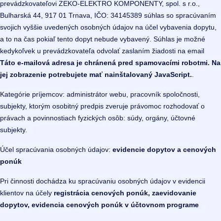
prevádzkovateľovi ZEKO-ELEKTRO KOMPONENTY, spol. s r.o.,
Bulharská 44, 917 01 Trnava, IČO: 34145389 súhlas so spracúvaním
svojich vyššie uvedených osobných údajov na účel vybavenia dopytu,
a to na čas pokiaľ tento dopyt nebude vybavený. Súhlas je možné
kedykoľvek u prevádzkovateľa odvolať zaslaním žiadosti na email
Táto e-mailová adresa je chránená pred spamovacími robotmi. Na
jej zobrazenie potrebujete mať nainštalovaný JavaScript.
.
Kategórie príjemcov: administrátor webu, pracovník spoločnosti,
subjekty, ktorým osobitný predpis zveruje právomoc rozhodovať o
právach a povinnostiach fyzických osôb: súdy, orgány, účtovné
subjekty.
Účel spracúvania osobných údajov:
evidencie dopytov a cenových
ponúk
Pri činnosti dochádza ku spracúvaniu osobných údajov v evidencii
klientov na účely
registrácia cenových ponúk, zaevidovanie
dopytov, evidencia cenových ponúk v účtovnom programe