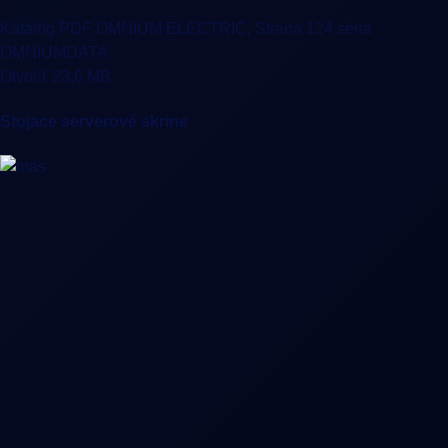
Katalóg PDF OMNIUM ELECTRIC, Strana 124 séria
OMNIUMDATA
Otvoriť 23,6 MB
Stojace serverové skrine