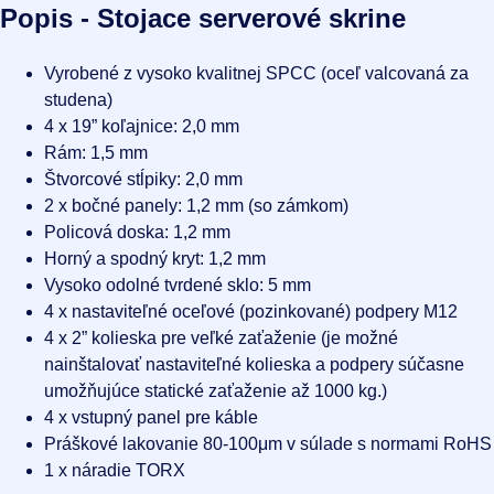
Popis - Stojace serverové skrine
Vyrobené z vysoko kvalitnej SPCC (oceľ valcovaná za
studena)
4 x 19” koľajnice: 2,0 mm
Rám: 1,5 mm
Štvorcové stĺpiky: 2,0 mm
2 x bočné panely: 1,2 mm (so zámkom)
Policová doska: 1,2 mm
Horný a spodný kryt: 1,2 mm
Vysoko odolné tvrdené sklo: 5 mm
4 x nastaviteľné oceľové (pozinkované) podpery M12
4 x 2” kolieska pre veľké zaťaženie (je možné
nainštalovať nastaviteľné kolieska a podpery súčasne
umožňujúce statické zaťaženie až 1000 kg.)
4 x vstupný panel pre káble
Práškové lakovanie 80-100μm v súlade s normami RoHS
1 x náradie TORX