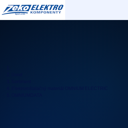
Úvod
Sortiment
Elektroinštalačný materiál OMNIUM ELECTRIC
OMNIUMDATA