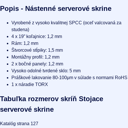
Popis - Nástenné serverové skrine
Vyrobené z vysoko kvalitnej SPCC (oceľ valcovaná za
studena)
4 x 19” koľajnice: 1,2 mm
Rám: 1,2 mm
Štvorcové stĺpiky: 1,5 mm
Montážny profil: 1,2 mm
2 x bočné panely: 1,2 mm
Vysoko odolné tvrdené sklo: 5 mm
Práškové lakovanie 80-100μm v súlade s normami RoHS
1 x náradie TORX
Tabuľka rozmerov skríň Stojace
serverové skrine
Katalóg strana 127